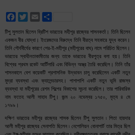
Facebook
Twitter
Email
Share
টিপু সুলতান ছিলেন ব্রিটিশ ভারতের মহীশূর রাজ্যের শাসনকর্তা। তিনি ছিলেন
একজন বীর যোদ্ধা। ইংরেজদের বিরুদ্ধে তিনি বীরত্ব সহকারে যুদ্ধ করেন।
তিনি শৌর্যবীর্যের কারণে শের-ই-মহীশূর (মহীশূরের বাঘ) নামে পরিচিত ছিলেন।
ভারতের স্বাধীনতাকামীতার জন্য তাকে ভারতের বীরপুত্র বলা হয়। তিনি
বিশ্বের প্রথম রকেট আর্টিলারি এবং বিভিন্ন অস্ত্র তৈরি করেছিল। তিনি তাঁর
শাসনকালে বেশ কয়েকটি প্রশাসনিক উদ্ভাবন চালু করেছিলেন একটি নতুন
মুদ্রা ব্যবস্থা এবং ক্যালেন্ডারসহ। পাশাপাশি একটি নতুন ভূমি রাজস্ব
ব্যবস্থা যা মহীশূরের রেশম শিল্পের বিকাশের সূচনা করেছিল। তার পারিবারিক
নাম ফতেহ আলী সাহাব টিপু। জন্ম ২০ নভেম্বর ১৭৫০, মৃত্য ৪ মে
১৭৯৯।
দক্ষিণ ভারতের মহীশূর রাজ্যের শাসক ছিলেন টিপু সুলতান ৷ পিতা হায়দার
আলী মহীশূর রাজ্যের সেনাপতি ছিলেন ৷ নেপোলিয়ন বোনাপার্ট তার মিত্র ছিল
এবং ইঙ্গ-মহীশূর যুদ্ধে সাহায্য করেছিল। শ্রীরঙ্গপত্তনম গ্রামে কাবেরী নদীর