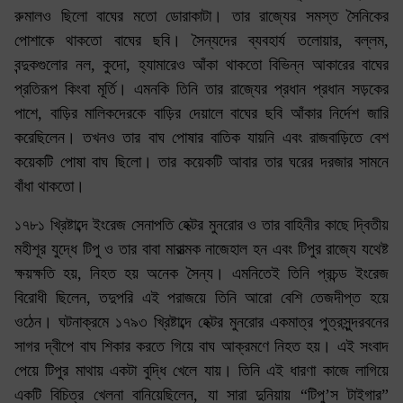
রুমালও ছিলো বাঘের মতো ডোরাকাটা। তার রাজ্যের সমস্ত সৈনিকের
পোশাকে থাকতো বাঘের ছবি। সৈন্যদের ব্যবহার্য তলোয়ার, বল্লম,
বন্দুকগুলোর নল, কুদো, হ্যামারেও আঁকা থাকতো বিভিন্ন আকারের বাঘের
প্রতিরূপ কিংবা মূর্তি। এমনকি তিনি তার রাজ্যের প্রধান প্রধান সড়কের
পাশে, বাড়ির মালিকদেরকে বাড়ির দেয়ালে বাঘের ছবি আঁকার নির্দেশ জারি
করেছিলেন। তখনও তার বাঘ পোষার বাতিক যায়নি এবং রাজবাড়িতে বেশ
কয়েকটি পোষা বাঘ ছিলো। তার কয়েকটি আবার তার ঘরের দরজার সামনে
বাঁধা থাকতো।
১৭৮১ খ্রিষ্টাব্দে ইংরেজ সেনাপতি হেক্টর মুনরোর ও তার বাহিনীর কাছে দ্বিতীয়
মহীশূর যুদ্ধে টিপু ও তার বাবা মারাত্মক নাজেহাল হন এবং টিপুর রাজ্যে যথেষ্ট
ক্ষয়ক্ষতি হয়, নিহত হয় অনেক সৈন্য। এমনিতেই তিনি প্রচন্ড ইংরেজ
বিরোধী ছিলেন, তদুপরি এই পরাজয়ে তিনি আরো বেশি তেজদীপ্ত হয়ে
ওঠেন। ঘটনাক্রমে ১৭৯৩ খ্রিষ্টাব্দে হেক্টর মুনরোর একমাত্র পুত্রসুন্দরবনের
সাগর দ্বীপে বাঘ শিকার করতে গিয়ে বাঘ আক্রমণে নিহত হয়। এই সংবাদ
পেয়ে টিপুর মাথায় একটা বুদ্ধি খেলে যায়। তিনি এই ধারণা কাজে লাগিয়ে
একটি বিচিত্র খেলনা বানিয়েছিলেন, যা সারা দুনিয়ায় “টিপু’স টাইগার”