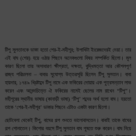
টিপু সুলতানকে ডাকা হতো শের-ই-মহীশূর; উপাধিটা ইংরেজদেরই দেয়া। তার
এই বাঘ (শের) হয়ে ওঠার পিছনে অনেকগুলো বিষয় সম্পর্কিত ছিলো। মূল
কারণ ছিলো তার অসাধারণ ক্ষীপ্রতা, দক্ষতা, বুদ্ধিমত্তা আর কৌশলপূর্ণ
রাজ্য পরিচালনা – বাবার সুযোগ্য উত্তরসূরি ছিলেন টিপু সুলতান। বাবা
হায়দার, ১৭৪৯ খ্রিষ্টাব্দে টিপু নামে এক ফকিরের দোয়ায় এক পুত্রসন্তান লাভ
করেন এবং আনন্দচিত্তে ঐ ফকিরের নামেই ছেলের নাম রাখেন “টিপু”।
মহীশূরের স্থানীয় ভাষায় (কানাড়ী ভাষা) ‘টিপু’ শব্দের অর্থ হলো বাঘ। হয়তো
তাকে ‘শের-ই-মহীশূর’ ডাকার পিছনে এটাও একটা কারণ ছিলো।
ছোটবেলা থেকেই টিপু, বাঘের গল্প শুনতে ভালোবাসতেন। বাবাই তাকে বাঘের
গল্প শোনাতেন। কিশোর বয়সে টিপু সুলতান বাঘ পুষতে শুরু করেন। বাঘ নিয়ে