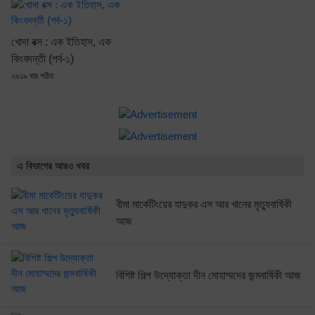
খোদা বক্স : এক ইতিহাস, এক
কিংবদন্তী (পর্ব-১)
২৬১৯ বার পঠিত
এ বিভাগের আরও খবর
বীমা মার্কেটিংয়ের যাদুকর এস আর খানের মৃত্যুবার্ষিকী
আজ
বিশিষ্ট শিল্প উদ্যোক্তা দীন মোহাম্মদের জন্মবার্ষিকী আজ