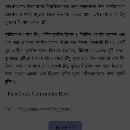
আরএসএসের উদযাপনের বিরোধিতা করার জন্য সমালোচনা করে বলেছিলেন:“
আরএসএস যখন নাথুরাম গডসে উদযাপন করতে পারে, তখন আমরা কি টিপু
সুলতান উদযাপন করব না?
ব্যক্তিগত পর্যায়ে টিপু ধার্মিক মুসলিম ছিলেন। নিয়মিত প্রার্থনা করতেন এবং
এবং তার এলাকার মসজিদ গুলোর উপর তার বিশেষ নজরদারি ছিল। একটি
হিন্দু রাষ্ট্রের মুসলিম শাসক হিসেবে তার কিছু নীতিমালা বিতর্কের সৃষ্টি করে।
মূলধারার দৃষ্টিকোণ থেকে বিবেচনামতে টিপু সুলতানের শাসনব্যবস্থা সহনশীল
ছিল। তার শাসনকালে তিনি ১৫৬টা হিন্দু মন্দিরে নিয়মিত অর্থ বরাদ্দ দিতেন।
বরাদ্দ পাওয়া এরকম এক বিখ্যাত মন্দির হলো শ্রীরাঙ্গাপাটনার রঙ্গন অষ্টমী
মন্দির।
Facebook Comments Box
মহীশূর রাজ্যের শাসনকর্তা টিপু সুলতান
বিষয় :
📸 ফটো কার্ড