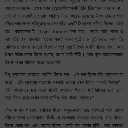
তার ব্যঘ্রতার শেষ ছিলো না। বাবার মৃত্যুর পর তিনি যখন সিংহাসনে
আরোহণ করলেন, তখন বাবার পুরোন সিংহাসনটি তিনি ঠিক পছন্দ করলেন না।
তাই তিনি তৎকালীন শ্রেষ্ঠ কারিগর দিয়ে কাঠের ফ্রেমের উপর সোনার পাত
বসিয়ে তার উপর মণিমুক্তা ও রত্নখচিত একটি সিংহাসন বানিয়ে নিলেন, যাকে
বরং “ব্যাঘ্রাসন”ই (Tiger throne) বলা যায়। কারণ আট কোণা ঐ
আসনটির ঠিক মাঝখানে ছিলো একটি বাঘের মূর্তি। ৮ ফুট চওড়া আসনটির
রেলিংয়ের মাথায় বসানো ছিলো সম্পূর্ণ স্বর্ণে তৈরি দশটি বাঘের মাথা, আর
উপরে উঠার জন্য ছিলো দুধারে, রূপার তৈরি সিঁড়ি। আর পুরো ব্যাঘ্রাসনটাই
ছিলো বাঘের শরীরের মতো ডোরাকাটা।
টিপু সুলতানের রাজ্যের প্রতীক ছিলো বাঘ। এই বাঘ ছিলো তাঁর অনুপ্রেরণার
মতো। তাঁর রাজ্যের পতাকায় কানাড়ী ভাষায় লেখা ছিলো “বাঘই ঈশ্বর”।
তিনি সিংহাসনে বসে মাঝে মাঝেই বলতেন: “ভেড়া বা শিয়ালের মতো দু’শ
বছর বাঁচার চেয়ে বাঘের মতো দু’দিন বেঁচে থাকাও ভালো।”
তাঁল সমস্ত পরিধেয় পোষাক ছিলো হলুদ-কালো রঙে ছাপানো আর বাঘের
শরীরের মতো ডোরাকাটা। তিনি যে তলোয়ার ব্যবহার করতেন, তার গায়েও
ছিলো ডোরা দাগ এবং হাতলে ছিলো খোদাই করা বাঘের মূর্তি। তার ব্যবহৃত