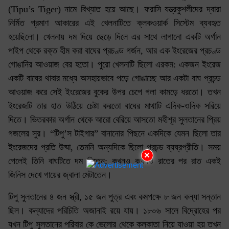
(Tipu’s Tiger) নামে বিখ্যাত হয়ে আছে। ফরাসি যন্ত্রকুশলীদের দ্বারা
নির্মিত প্রমাণ আকারের এই খেলনাটিতে ক্লকওয়ার্ক সিস্টেম ব্যবহৃত
হয়েছিলো। খেলনায় দম দিয়ে ছেড়ে দিলে এর সাথে লাগানো একটি অর্গান
পাইপ থেকে রক্ত হীম করা বাঘের প্রচণ্ড গর্জন, আর এক ইংরেজের প্রচণ্ড
গোঙানির আওয়াজ বের হতো। পুরো খেলনাটি ছিলো এরকম: একজন ইংরেজ
একটি বাঘের থাবার মধ্যে অসহায়ভাবে পড়ে গোঙাচ্ছে আর একটা বাঘ প্রচন্ড
আওয়াজ করে সেই ইংরেজের বুকের উপর চেপে গলা কামড়ে ধরতো। তখন
ইংরেজটি তার হাত উঠিয়ে চেষ্টা করতো বাঘের মাথাটি এদিক-ওদিক সরিয়ে
দিতে। ভিতরকার অর্গান থেকে আরো বেরিয়ে আসতো মহীশূর সুলতানের প্রিয়
গজলের সুর। “টিপু’স টাইগার” বানানোর পিছনে একদিকে যেমন ছিলো তার
ইংরেজদের প্রতি উষ্মা, তেমনি অন্যদিকে ছিলো প্রচন্ড ব্যঘ্রপ্রীতি। সময়
×
পেলেই তিনি বাঘটিতে দম দিতেন; কখনও কখনও রাতের পর রাত একই
জিনিস দেখে গায়ের জ্বালা মেটাতেন।
টিপু সুলতানের ৪ জন স্ত্রী, ১৫ জন পুত্র এবং কমপক্ষে ৮ জন কন্যা সন্তান
ছিল। কন্যাদের পরিচিতি অজানাই রয়ে যায়। ১৮০৬ সালে বিদ্রোহের পর
যখন টিপু সুলতানের পরিবার কে ভেলোর থেকে কলকাতা নিয়ে যাওয়া হয় তখন