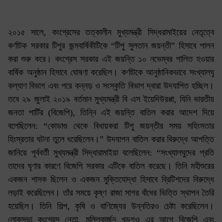
২০১৫ সালে, কংগ্রেসের তত্কালীন মুখ্যমন্ত্রী সিদ্ধরামাইয়ের নেতৃত্বে
কর্ণাটক সরকার টিপুর জন্মবার্ষিকীটিকে “টিপু সুলতান জয়ন্তী” হিসাবে পালন
করা শুরু করে। কংগ্রেস সরকার এই জয়ন্তি ১০ নভেম্বর পালিত হওয়ার
বার্ষিক অনুষ্ঠান হিসাবে ঘোষণা করেছিল। কর্ণাটকে আনুষ্ঠানিকভাবে সংখ্যালঘু
কল্যাণ বিভাগ এবং পরে কন্নড় ও সংস্কৃতি বিভাগ দ্বারা উদযাপিত হচ্ছিল।
তবে ২৯ জুলাই ২০১৯ বর্তমান মুখ্যমন্ত্রী বি এস ইয়েদিউরপ্পা, যিনি ভারতীয়
জনতা পার্টির (বিজেপি), তিন্নি এই জয়ন্তি বাতিল করার আদেশ দিয়ে
বলেছিলেন: “কোডাগু থেকে বিধায়করা টিপু জয়ন্তীর সময় সহিংসতার
হিংস্রতার ঘটনা তুলে ধরেছিলেন।” উদযাপন বাতিল করার বিরুদ্ধে আপত্তি
জানিয়ে পূর্ববর্তী মুখ্যমন্ত্রী সিদ্ধারামাইয়া বলেছিলেন: “সংখ্যালঘুদের প্রতি
তাদের ঘৃণার কারণে বিজেপি সরকার এটিকে বাতিল করেছে। তিনি মহীশুরের
একজন শাসক ছিলেন ও একজন মুক্তিযোদ্ধা হিসাবে ব্রিটিশদের বিরুদ্ধে
লড়াই করেছিলেন। তাঁর সময়ে কৃষ্ণ রাজা সাগর বাঁধের ভিত্তি স্থাপন তৈরি
হয়েছিল। তিনি শিল্প, কৃষি ও বাণিজ্যের উন্নতিরও চেষ্টা করেছিলেন।
লোকসভা কংগ্রেস নেতা, মল্লিকার্জুন খড়গও এর আগে বিজেপি এবং