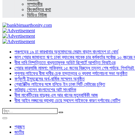
সম্পাদকীয়
কিংবদন্তির কথা
ভিডিও নিউজ
পঞ্চগড়ের ১৯ চা কারখানার অনুমোদনের মেয়াদ বাড়াল বাংলাদেশ চা বোর্ড
জাল শেয়ার জামানতে ঋণ: ঢাকা ব্যাংকের সাবেক চার কর্মকর্তার সর্বোচ্চ ১০ বছরের 
বীমা দাবি নিষ্পত্তিতে বাধ্যতামূলক অডিট রিপোর্টে আপত্তি বিআইএর
শেয়ার কারসাজি মামলা: সাকিবসহ ১৫ জনের বিরুদ্ধে তদন্ত শেষ পর্যায়ে, শিগগিরই 
পপুলার লাইফের বীমা দাবীর চেক হস্তান্তর ও ব্যবসা পর্যালোচনা সভা অনুষ্ঠিত
কর্ণফুলী ইন্স্যুরেন্সের অর্ধ-বার্ষিক সম্মেলন অনুষ্ঠিত
প্রোটেক্টিভ লাইফের সঙ্গে হলিডে ইন ঢাকা সিটি সেন্টারের চুক্তি
কাঠমান্ডু গেলেন বাংলাদেশের আট সাংবাদিক
বীমা মার্কেটিংয়ের যাদুকর এস আর খানের মৃত্যুবার্ষিকী আজ
বীমা আইন লঙ্ঘনের ব্যাখ্যা চেয়ে স্বদেশ লাইফকে কারণ দর্শানোর নোটিশ
প্রচ্ছদ
জাতীয়