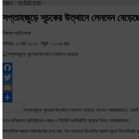
প্রচ্ছদ
>
কর্পোরেট সংবাদ
>
সপ্তাহজুড়ে সূচকের উত্থানে লেনদেন বেড়েছ
নিজস্ব প্রতিবেদক
শনিবার, ১১ মার্চ ২০২৩
প্রিন্ট
২২১ বার পঠিত
Facebook
Twitter
Email
Share
সপ্তাহজুড়ে সূচকের উত্থানে লেনদেন বেড়েছে দেশের শেয়ারবাজারে। একই 
তবে বেশিরভাগ প্রতিষ্ঠানের শেয়ার ও ইউনিট অপরিবর্তিত রয়েছে উভয় শেয়ারবাজারে।
সাপ্তাহিক বাজার পর্যালোচনায় দেখা যায়, গত সপ্তাহে ডিএসইর প্রধান সূচক ডিএসইএক্স 