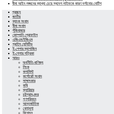
বীমা আইন লঙ্ঘনের ব্যাখ্যা চেয়ে স্বদেশ লাইফকে কারণ দর্শানোর নোটিশ
প্রচ্ছদ
জাতীয়
ব্যাংক সংবাদ
বীমা সংবাদ
পুঁজিবাজার
কোম্পানি প্রোফাইল
এজিএম/ইজিএম
প্রাইস সেন্সিটিভ
ই-পেপার ম্যাগাজিন
ই-পেপার পত্রিকা
আরও
অর্থনীতি-বাণিজ্য
লিংক
কলামিস্ট
কর্পোরেট সংবাদ
সাক্ষাৎকার
কৃষি
ক্যারিয়ার
চট্টগ্রাম-বন্দর
গণপরিবহন
আন্তর্জাতিক
খেলাধুলা
বিনোদন