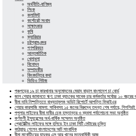
অর্থনীতি-বাণিজ্য
লিংক
কলামিস্ট
কর্পোরেট সংবাদ
সাক্ষাৎকার
কৃষি
ক্যারিয়ার
চট্টগ্রাম-বন্দর
গণপরিবহন
আন্তর্জাতিক
খেলাধুলা
বিনোদন
সম্পাদকীয়
কিংবদন্তির কথা
ভিডিও নিউজ
পঞ্চগড়ের ১৯ চা কারখানার অনুমোদনের মেয়াদ বাড়াল বাংলাদেশ চা বোর্ড
জাল শেয়ার জামানতে ঋণ: ঢাকা ব্যাংকের সাবেক চার কর্মকর্তার সর্বোচ্চ ১০ বছরের 
বীমা দাবি নিষ্পত্তিতে বাধ্যতামূলক অডিট রিপোর্টে আপত্তি বিআইএর
শেয়ার কারসাজি মামলা: সাকিবসহ ১৫ জনের বিরুদ্ধে তদন্ত শেষ পর্যায়ে, শিগগিরই 
পপুলার লাইফের বীমা দাবীর চেক হস্তান্তর ও ব্যবসা পর্যালোচনা সভা অনুষ্ঠিত
কর্ণফুলী ইন্স্যুরেন্সের অর্ধ-বার্ষিক সম্মেলন অনুষ্ঠিত
প্রোটেক্টিভ লাইফের সঙ্গে হলিডে ইন ঢাকা সিটি সেন্টারের চুক্তি
কাঠমান্ডু গেলেন বাংলাদেশের আট সাংবাদিক
বীমা মার্কেটিংয়ের যাদুকর এস আর খানের মৃত্যুবার্ষিকী আজ