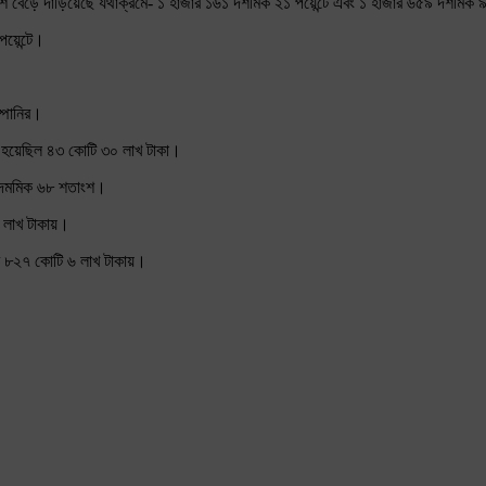
ড়ে দাঁড়িয়েছে যথাক্রমে- ১ হাজার ১৬১ দশমিক ২১ পয়েন্টে এবং ১ হাজার ৬৫৯ দশমিক ৯
য়েন্টে।
্পানির।
 হয়েছিল ৪৩ কোটি ৩০ লাখ টাকা।
৫ দমমিক ৬৮ শতাংশ।
১ লাখ টাকায়।
ার ৮২৭ কোটি ৬ লাখ টাকায়।