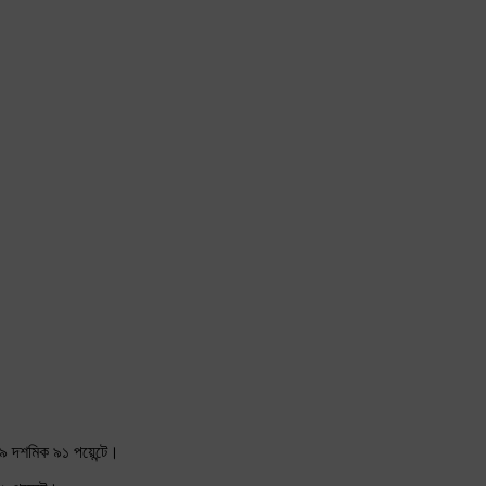
৯ দশমিক ৯১ পয়েন্টে।