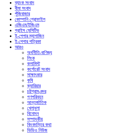
ব্যাংক সংবাদ
বীমা সংবাদ
পুঁজিবাজার
কোম্পানি প্রোফাইল
এজিএম/ইজিএম
প্রাইস সেন্সিটিভ
ই-পেপার ম্যাগাজিন
ই-পেপার পত্রিকা
আরও
অর্থনীতি-বাণিজ্য
লিংক
কলামিস্ট
কর্পোরেট সংবাদ
সাক্ষাৎকার
কৃষি
ক্যারিয়ার
চট্টগ্রাম-বন্দর
গণপরিবহন
আন্তর্জাতিক
খেলাধুলা
বিনোদন
সম্পাদকীয়
কিংবদন্তির কথা
ভিডিও নিউজ