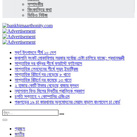
সম্পাদকীয়
কিংবদন্তির কথা
ভিডিও নিউজ
স্বর্ণ উৎপাদনে শীর্ষ ১০ দেশ
জ্বালানি সংকট মোকাবিলায় সরকার সর্বোচ্চ চেষ্টা চালিয়ে যাচ্ছে: প্রধানমন্ত্রী
সাপ্তাহিক দর বৃদ্ধির শীর্ষে ফারইস্ট ফাইন্যান্স
সাপ্তাহিক লেনদেনের শীর্ষে সুহৃদ ইন্ডাষ্ট্রিজ
সাপ্তাহিক রিটার্নে দর বেড়েছে ৮ খাতে
সাপ্তাহিক রিটার্নে দর কমেছে ১৩ খাতে
২ হাজার কোটি টাকার বেড়েছে বাজার মূলধন
ন্যাশনাল ফিড মিলের দ্বিতীয় প্রান্তিক প্রকাশ
চলতি সপ্তাহে ৭ কোম্পানির এজিএম
পঞ্চগড়ের ১৯ চা কারখানার অনুমোদনের মেয়াদ বাড়াল বাংলাদেশ চা বোর্ড
প্রচ্ছদ
জাতীয়