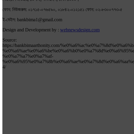
ফোন: নিউজরুম: ০১৭১৫-০৭৬৫৯০, ০১৮৪২-০১২১৫১ ফোন: ০২-৮৩০০৭৭৩-৫
ই-মেইল: bankbima1@gmail.com
Design and Development by :
webnewsdesign.com
Source:
https://bankbimaarthonity.com/%e0%a6%ac%e0%a7%8d%e0%a6
%e0%a6%ae%e0%a6%be%e0%a6%b0%e0%a7%8d%e0%a6%95%e
%e0%a7%a7%e0%a7%af-
%e0%a6%95%e0%a7%8b%e0%a6%ae%e0%a7%8d%e0%a6%aa%e
4/