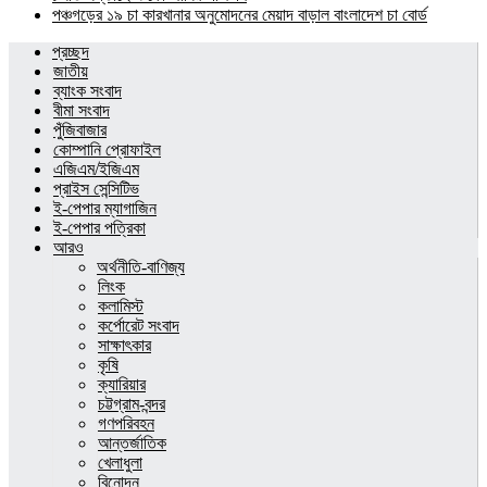
পঞ্চগড়ের ১৯ চা কারখানার অনুমোদনের মেয়াদ বাড়াল বাংলাদেশ চা বোর্ড
প্রচ্ছদ
জাতীয়
ব্যাংক সংবাদ
বীমা সংবাদ
পুঁজিবাজার
কোম্পানি প্রোফাইল
এজিএম/ইজিএম
প্রাইস সেন্সিটিভ
ই-পেপার ম্যাগাজিন
ই-পেপার পত্রিকা
আরও
অর্থনীতি-বাণিজ্য
লিংক
কলামিস্ট
কর্পোরেট সংবাদ
সাক্ষাৎকার
কৃষি
ক্যারিয়ার
চট্টগ্রাম-বন্দর
গণপরিবহন
আন্তর্জাতিক
খেলাধুলা
বিনোদন