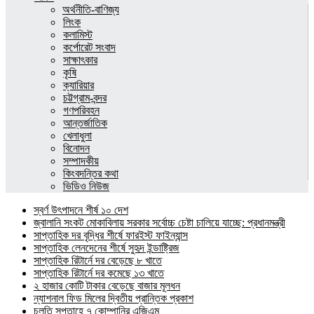
অর্থনীতি-বাণিজ্য
লিংক
কলামিস্ট
কর্পোরেট সংবাদ
সাক্ষাৎকার
কৃষি
ক্যারিয়ার
চট্টগ্রাম-বন্দর
গণপরিবহন
আন্তর্জাতিক
খেলাধুলা
বিনোদন
সম্পাদকীয়
কিংবদন্তির কথা
ভিডিও নিউজ
স্বর্ণ উৎপাদনে শীর্ষ ১০ দেশ
জ্বালানি সংকট মোকাবিলায় সরকার সর্বোচ্চ চেষ্টা চালিয়ে যাচ্ছে: প্রধানমন্ত্রী
সাপ্তাহিক দর বৃদ্ধির শীর্ষে ফারইস্ট ফাইন্যান্স
সাপ্তাহিক লেনদেনের শীর্ষে সুহৃদ ইন্ডাষ্ট্রিজ
সাপ্তাহিক রিটার্নে দর বেড়েছে ৮ খাতে
সাপ্তাহিক রিটার্নে দর কমেছে ১৩ খাতে
২ হাজার কোটি টাকার বেড়েছে বাজার মূলধন
ন্যাশনাল ফিড মিলের দ্বিতীয় প্রান্তিক প্রকাশ
চলতি সপ্তাহে ৭ কোম্পানির এজিএম