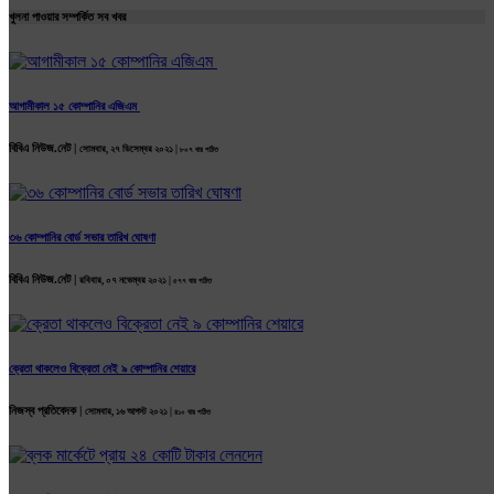
খুলনা পাওয়ার সম্পর্কিত সব খবর
আগামীকাল ১৫ কোম্পানির এজিএম
বিবিএ নিউজ.নেট |
সোমবার, ২৭ ডিসেম্বর ২০২১ |
৮০৭ বার পঠিত
৩৬ কোম্পানির বোর্ড সভার তারিখ ঘোষণা
বিবিএ নিউজ.নেট |
রবিবার, ০৭ নভেম্বর ২০২১ |
৫৭৭ বার পঠিত
ক্রেতা থাকলেও বিক্রেতা নেই ৯ কোম্পানির শেয়ারে
নিজস্ব প্রতিবেদক |
সোমবার, ১৬ আগস্ট ২০২১ |
৪১০ বার পঠিত