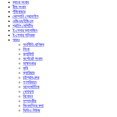
ব্যাংক সংবাদ
বীমা সংবাদ
পুঁজিবাজার
কোম্পানি প্রোফাইল
এজিএম/ইজিএম
প্রাইস সেন্সিটিভ
ই-পেপার ম্যাগাজিন
ই-পেপার পত্রিকা
আরও
অর্থনীতি-বাণিজ্য
লিংক
কলামিস্ট
কর্পোরেট সংবাদ
সাক্ষাৎকার
কৃষি
ক্যারিয়ার
চট্টগ্রাম-বন্দর
গণপরিবহন
আন্তর্জাতিক
খেলাধুলা
বিনোদন
সম্পাদকীয়
কিংবদন্তির কথা
ভিডিও নিউজ