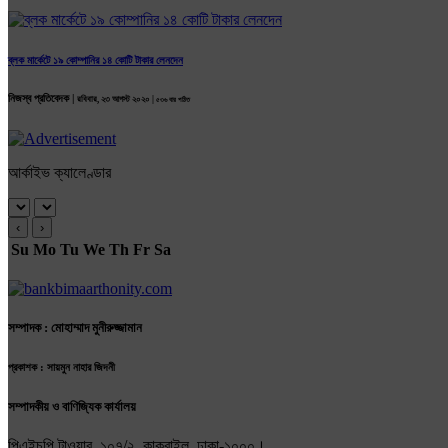
ব্লক মার্কেটে ১৯ কোম্পানির ১৪ কোটি টাকার লেনদেন
নিজস্ব প্রতিবেদক |
রবিবার, ২৩ আগস্ট ২০২০ |
৫৩৬ বার পঠিত
আর্কাইভ ক্যালেণ্ডার
‹
›
Su
Mo
Tu
We
Th
Fr
Sa
সম্পাদক : মোহাম্মাদ মুনীরুজ্জামান
প্রকাশক : সায়মুন নাহার জিদনী
সম্পাদকীয় ও বাণিজ্যিক কার্যালয়
পিএইচপি টাওয়ার, ১০৭/২, কাকরাইল, ঢাকা-১০০০।