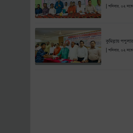
পপুলার লাইফের বীমা দাবীর চেক হস্তান্তর ও ব্
|
শনিবার, ০২ নভে
প্রোটেক্টিভ লাইফের সঙ্গে হলিডে ইন ঢাকা সিটি স
বীমা মার্কেটিংয়ের যাদুকর এস আর খানের মৃত্য
কুমিল্লায় পপুলা
|
শনিবার, ০২ নভে