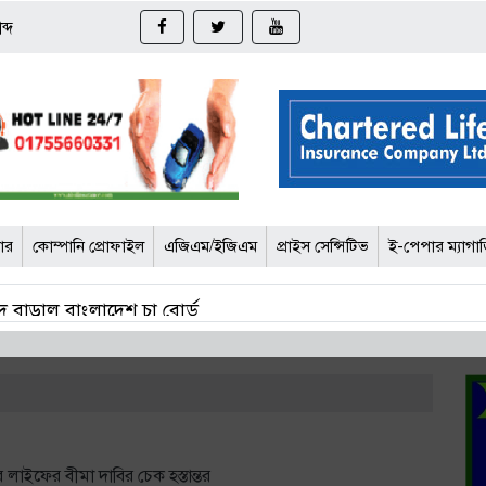
ব্দ
জার
কোম্পানি প্রোফাইল
এজিএম/ইজিএম
প্রাইস সেন্সিটিভ
ই-পেপার ম্যাগা
 বাড়াল বাংলাদেশ চা বোর্ড
চার কর্মকর্তার সর্বোচ্চ ১০ বছরের কারাদণ্ড
োর্টে আপত্তি বিআইএর
দ্ধে তদন্ত শেষ পর্যায়ে, শিগগিরই চার্জশিট
 লাইফের বীমা দাবির চেক হস্তান্তর