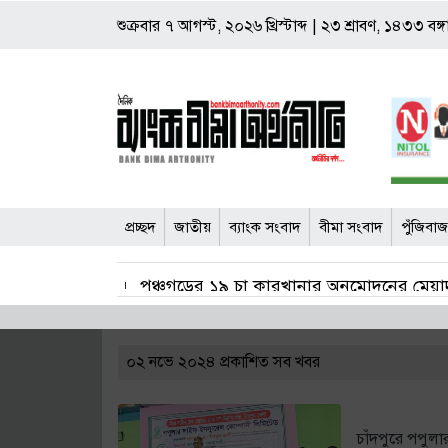
শুক্রবার
৭ আগস্ট, ২০২৬ খ্রিস্টাব্দ
|
২৩ শ্রাবণ, ১৪৩৩ বঙ্গা
প্রচ্ছদ
জাতীয়
ব্যাংক সংবাদ
বীমা সংবাদ
পুঁজিবা
পঞ্চগড়ের ১৯ চা কারখানার অনুমোদনের মেয়াদ
জাল শেয়ার জামানতে ঋণ: ঢাকা ব্যাংকের সাবেক 
০২ নভে ২০২৪ প্রকাশিত সব খবর
বীমা দাবি নিষ্পত্তিতে বাধ্যতামূলক অডিট রিপ
শেয়ার কারসাজি মামলা: সাকিবসহ ১৫ জনের বিরু
চাঁদপুরে পপুলার