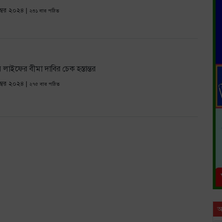
যবসা পর্যালোচনা সভা অনুষ্ঠিত
কর্ণফুলী ইন্স্যুরেন্সের অর্ধ-বার্
ম্বর ২০২৪ |
২৩১ বার পঠিত
েন্টারের চুক্তি
কাঠমান্ডু গেলেন বাংলাদেশের আট সাংবাদিক
ুবার্ষিকী আজ
বীমা আইন লঙ্ঘনের ব্যাখ্যা চেয়ে স্বদেশ লাইফক
র লাইফের বীমা দাবির চেক হস্তান্তর
ম্বর ২০২৪ |
২৭৫ বার পঠিত
আ