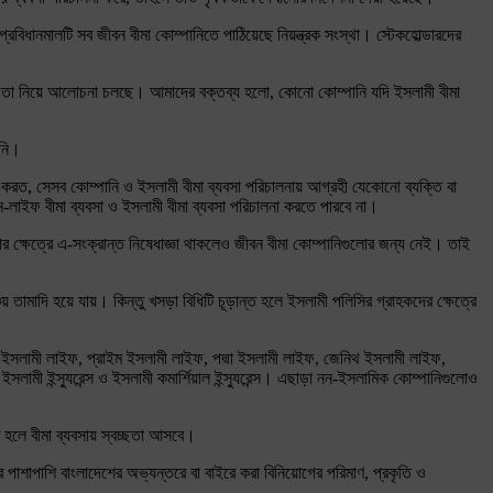
িধানমালটি সব জীবন বীমা কোম্পানিতে পাঠিয়েছে নিয়ন্ত্রক সংস্থা। স্টেকহোল্ডারদের
া তা নিয়ে আলোচনা চলছে। আমাদের বক্তব্য হলো, কোনো কোম্পানি যদি ইসলামী বীমা
য়নি।
া করত, সেসব কোম্পানি ও ইসলামী বীমা ব্যবসা পরিচালনায় আগ্রহী যেকোনো ব্যক্তি বা
-লাইফ বীমা ব্যবসা ও ইসলামী বীমা ব্যবসা পরিচালনা করতে পারবে না।
ক্ষেত্রে এ-সংক্রান্ত নিষেধাজ্ঞা থাকলেও জীবন বীমা কোম্পানিগুলোর জন্য নেই। তাই
্চয় তামাদি হয়ে যায়। কিন্তু খসড়া বিধিটি চূড়ান্ত হলে ইসলামী পলিসির গ্রাহকদের ক্ষেত্রে
্ট ইসলামী লাইফ, প্রাইম ইসলামী লাইফ, পদ্মা ইসলামী লাইফ, জেনিথ ইসলামী লাইফ,
ইসলামী ইন্স্যুরেন্স ও ইসলামী কমার্শিয়াল ইন্স্যুরেন্স। এছাড়া নন-ইসলামিক কোম্পানিগুলোও
্ত হলে বীমা ব্যবসায় স্বচ্ছতা আসবে।
 পাশাপাশি বাংলাদেশের অভ্যন্তরে বা বাইরে করা বিনিয়োগের পরিমাণ, প্রকৃতি ও