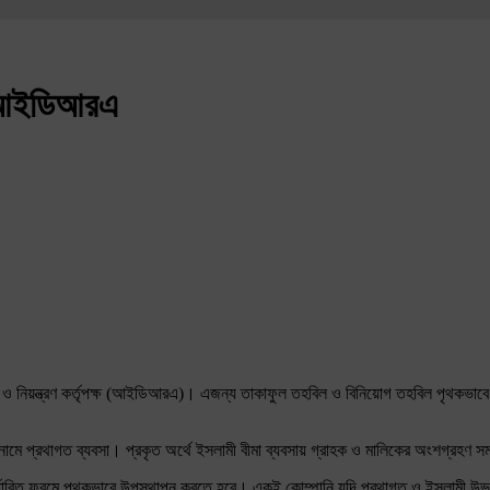
গ আইডিআরএ
ও নিয়ন্ত্রণ কর্তৃপক্ষ (আইডিআরএ)। এজন্য তাকাফুল তহবিল ও বিনিয়োগ তহবিল পৃথকভাবে রক্
ামে প্রথাগত ব্যবসা। প্রকৃত অর্থে ইসলামী বীমা ব্যবসায় গ্রাহক ও মালিকের অংশগ্রহণ 
 নির্ধারিত ফরমে পৃথকভাবে উপস্থাপন করতে হবে। একই কোম্পানি যদি প্রথাগত ও ইসলামী উভ