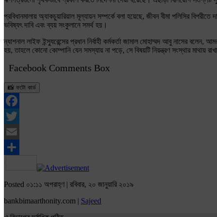
প্রবিধানমালায় অ্যাকচুয়ারিয়াল মূল্যায়ন সম্পর্কে বলা হয়েছে, জীবন বীমা পলিসির বিপরীতে
ভবিষ্যৎ দাবি এবং ব্যয় সংকুলানে সমর্থ হয়।
ন্যাশনাল লাইফ ইন্স্যুরেন্সের প্রধান নির্বাহী কর্মকর্তা জামাল মোহাম্মদ আবু নাসের 
হয়, তাহলে কোনো কোম্পানি যেন সমস্যায় না পড়ে, সে বিষয়টি নিয়ন্ত্রণ সংস্থার মাথায় রা
Facebook Comments Box
📸 ফটো কার্ড
Facebook
Twitter
Email
Share
Posted ০১:১১ অপরাহ্ণ | রবিবার, ২০ জানুয়ারি ২০১৯
bankbimaarthonity.com |
Sajeed