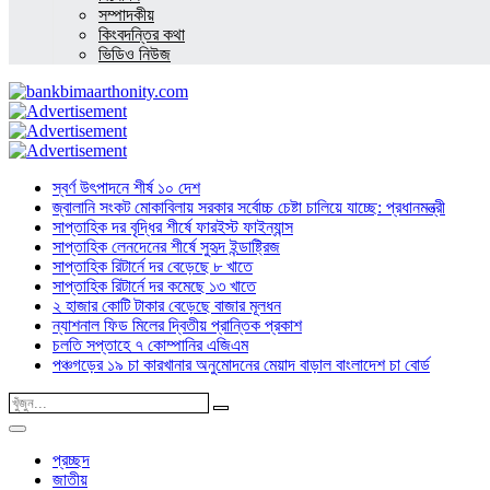
সম্পাদকীয়
কিংবদন্তির কথা
ভিডিও নিউজ
স্বর্ণ উৎপাদনে শীর্ষ ১০ দেশ
জ্বালানি সংকট মোকাবিলায় সরকার সর্বোচ্চ চেষ্টা চালিয়ে যাচ্ছে: প্রধানমন্ত্রী
সাপ্তাহিক দর বৃদ্ধির শীর্ষে ফারইস্ট ফাইন্যান্স
সাপ্তাহিক লেনদেনের শীর্ষে সুহৃদ ইন্ডাষ্ট্রিজ
সাপ্তাহিক রিটার্নে দর বেড়েছে ৮ খাতে
সাপ্তাহিক রিটার্নে দর কমেছে ১৩ খাতে
২ হাজার কোটি টাকার বেড়েছে বাজার মূলধন
ন্যাশনাল ফিড মিলের দ্বিতীয় প্রান্তিক প্রকাশ
চলতি সপ্তাহে ৭ কোম্পানির এজিএম
পঞ্চগড়ের ১৯ চা কারখানার অনুমোদনের মেয়াদ বাড়াল বাংলাদেশ চা বোর্ড
প্রচ্ছদ
জাতীয়