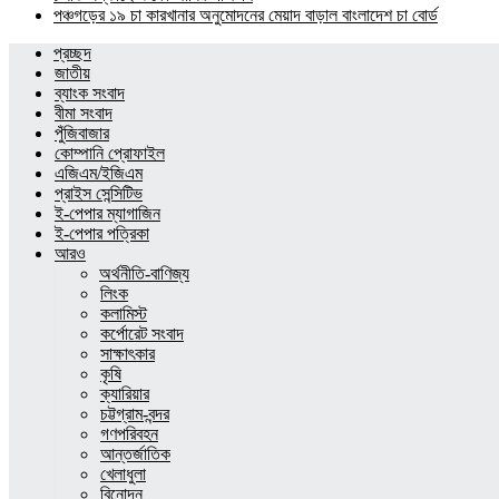
পঞ্চগড়ের ১৯ চা কারখানার অনুমোদনের মেয়াদ বাড়াল বাংলাদেশ চা বোর্ড
প্রচ্ছদ
জাতীয়
ব্যাংক সংবাদ
বীমা সংবাদ
পুঁজিবাজার
কোম্পানি প্রোফাইল
এজিএম/ইজিএম
প্রাইস সেন্সিটিভ
ই-পেপার ম্যাগাজিন
ই-পেপার পত্রিকা
আরও
অর্থনীতি-বাণিজ্য
লিংক
কলামিস্ট
কর্পোরেট সংবাদ
সাক্ষাৎকার
কৃষি
ক্যারিয়ার
চট্টগ্রাম-বন্দর
গণপরিবহন
আন্তর্জাতিক
খেলাধুলা
বিনোদন