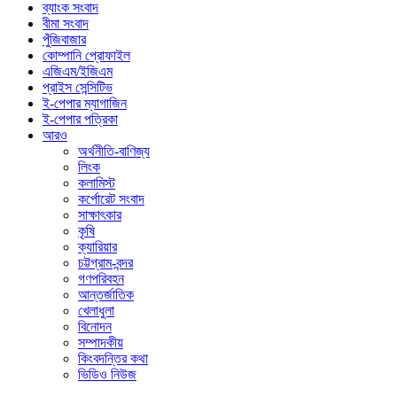
ব্যাংক সংবাদ
বীমা সংবাদ
পুঁজিবাজার
কোম্পানি প্রোফাইল
এজিএম/ইজিএম
প্রাইস সেন্সিটিভ
ই-পেপার ম্যাগাজিন
ই-পেপার পত্রিকা
আরও
অর্থনীতি-বাণিজ্য
লিংক
কলামিস্ট
কর্পোরেট সংবাদ
সাক্ষাৎকার
কৃষি
ক্যারিয়ার
চট্টগ্রাম-বন্দর
গণপরিবহন
আন্তর্জাতিক
খেলাধুলা
বিনোদন
সম্পাদকীয়
কিংবদন্তির কথা
ভিডিও নিউজ