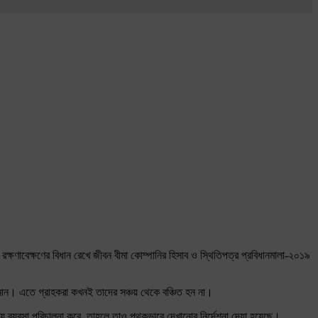
ষণাবেক্ষণের বিধান রেখে জীবন বীমা কোম্পানির হিসাব ও স্থিতিপত্র প্রবিধানমালা-২০১৯
সমান। এতে গ্রাহকরা কখনই তাদের সঞ্চয় থেকে বঞ্চিত হন না।
য় ব্যবসা পরিচালনা করে, তাহলে তাও পৃথকভাবে দেখানোর নির্দেশনা দেয়া হয়েছে।