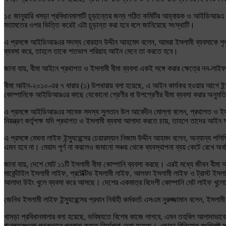
১৫ জানুয়ারি খসড়া প্রবিধানমালাটি চূড়ান্তের জন্য গঠিত কমিটির আহ্বায়ক ও আইডিআরএ স
মতামতের ওপর ভিত্তি করেই এটা চূড়ান্ত করা হবে বলে জানিয়েছে সংস্থাটি।
এ প্রসঙ্গে আইডিআরএর সদস্য বোরহান উদ্দীন আহমেদ বলেন, আমরা ইসলামী ব্যবসাকে পৃ
ব্যবসা করে, তাহলে তাকে শতভাগ শরিয়াহ আইন মেনে তা করতে হবে।
জানা যায়, বীমা আইনে প্রথাগত ও ইসলামী বীমা ব্যবসা একই সঙ্গে করার ক্ষেত্রে নন-লাইফ
বীমা আইন-২০১০-এর ৭ ধারার (১) উপধারায় বলা হয়েছে, এ আইন কার্যকর হওয়ার আগে ইন্স্যুর
কোম্পানিকে আইডিআরএর কাছে যেকোনো শ্রেণীর বা উপশ্রেণীর বীমা ব্যবসা করার অনুমতি ন
এ প্রসঙ্গে আইডিআরএর সাবেক সদস্য সুলতান উল আবেদীন মোল্লা বলেন, প্রথাগত ও ইসলাম
নিয়ন্ত্রণ কর্তৃপক্ষ যদি প্রথাগত ও ইসলামী ব্যবসা আলাদা করতে চায়, তাহলে তাদের আ
এ প্রসঙ্গে মেঘনা লাইফ ইন্স্যুরেন্সের চেয়ারম্যান নিজাম উদ্দীন আহমদ বলেন, অন্যান্য পল
এমন হবে না। মেয়াদ পূর্ণ না করলেও জমানো সঞ্চয় থেকে ব্যবস্থাপনা ব্যয় কেটে রেখে অ
জানা যায়, দেশে মোট ১১টি ইসলামী বীমা কোম্পানি ব্যবসা করছে। এরই মধ্যে জীবন বীমা 
মার্কেন্টাইল ইসলামী লাইফ, প্রটেক্টিভ ইসলামী লাইফ, আলফা ইসলামী লাইফ ও ট্রাস্ট ইসলামী 
আলাদা উইং খুলে ব্যবসা করে আসছে। দেশের একমাত্র বিদেশী কোম্পানি মেট লাইফ খুল
জেনিথ ইসলামী লাইফ ইন্স্যুরেন্সের প্রধান নির্বাহী কর্মকর্তা এসএম নুরুজ্জামান বলেন, ই
খাসড়া প্রবিধানমালার বলা হয়েছে, ভবিষ্যতে বিশেষ কাজে লাগবে, এমন তহবিল আলাদাভাবে উ
ঋণপত্রগুলো পৃথকভাবে প্রকাশ করতে নির্দেশনা দেয়া হয়েছে। এছাড়া বিনিয়োগ সংশ্লিষ্ট স