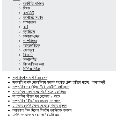
অর্থনীতি-বাণিজ্য
লিংক
কলামিস্ট
কর্পোরেট সংবাদ
সাক্ষাৎকার
কৃষি
ক্যারিয়ার
চট্টগ্রাম-বন্দর
গণপরিবহন
আন্তর্জাতিক
খেলাধুলা
বিনোদন
সম্পাদকীয়
কিংবদন্তির কথা
ভিডিও নিউজ
স্বর্ণ উৎপাদনে শীর্ষ ১০ দেশ
জ্বালানি সংকট মোকাবিলায় সরকার সর্বোচ্চ চেষ্টা চালিয়ে যাচ্ছে: প্রধানমন্ত্রী
সাপ্তাহিক দর বৃদ্ধির শীর্ষে ফারইস্ট ফাইন্যান্স
সাপ্তাহিক লেনদেনের শীর্ষে সুহৃদ ইন্ডাষ্ট্রিজ
সাপ্তাহিক রিটার্নে দর বেড়েছে ৮ খাতে
সাপ্তাহিক রিটার্নে দর কমেছে ১৩ খাতে
২ হাজার কোটি টাকার বেড়েছে বাজার মূলধন
ন্যাশনাল ফিড মিলের দ্বিতীয় প্রান্তিক প্রকাশ
চলতি সপ্তাহে ৭ কোম্পানির এজিএম