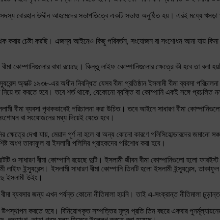
দস্য বোরহান উদ্দীন আহমেদের সভাপতিত্বে একটি সভাও অনুষ্ঠিত হয়। এরই মধ্যে খসড়া প্রব
থক করার চেষ্টা করছি। এজন্য আইনেও কিছু পরিবর্তন, সংযোজন বা সংশোধন আনা যায় কিন
 বীমা কোম্পানিগুলোর বাধা রয়েছে। কিন্তু লাইফ কোম্পানিগুলোর ক্ষেত্রে কী হবে তা বলা হ
েন্স অ্যাক্ট ১৯৩৮-এর অধীন নিবন্ধিত যেসব বীমা প্রতিষ্ঠান ইসলামী বীমা ব্যবসা পরিচালন
িয়ে তা করতে হবে। তবে শর্ত থাকে, যেকোনো ব্যক্তি বা কোম্পানি একই সঙ্গে প্রচলিত নন
ী বীমা ব্যবসা পৃথকভাবেই পরিচালনা করা উচিত। তবে আইনে সাধারণ বীমা কোম্পানিগুলোর 
ইন সংশোধন বা সংযোজনের মধ্য দিয়েই যেতে হবে।
িসির ক্ষেত্রে দেখা যায়, মেয়াদ পূর্ণ না হলে বা অন্য কোনো কারণে পলিসিহোল্ডারদের জমানো সঞ
বশিষ্ট অংশ তাকাফুল বা ইসলামী পলিসির গ্রাহকদের পরিশোধ করা হবে।
আটটি ও সাধারণ বীমা কোম্পানি রয়েছে দুটি। ইসলামী জীবন বীমা কোম্পানিগুলো হলো ফারইস
লাইফ ইন্স্যুরেন্স। ইসলামী সাধারণ বীমা কোম্পানি তিনটি হলো ইসলামী ইন্স্যুরেন্স, তাকাফুল 
েছে ইসলামী উইং।
সলামী বীমা ব্যবসার জন্য এখন পর্যন্ত কোনো নীতিমালা হয়নি। তাই এ-সংক্রান্ত নীতিমালা চূড়ান
পস্থাপন করতে হবে। বিনিয়োগকৃত সম্পত্তির মূল্য প্রতি তিন বছরে একবার পুনর্মূল্যায়নের
ুদ, লভ্যাংশ, ভাড়া গ্রস মূল্য হিসেবে উল্লেখ করতে বলা হয়েছে।