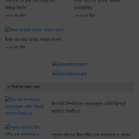
অবশেষে ১০ বীমা কোম্পানির জমি
বীমার আওতায় আসছে সরকারি
বিক্রির নির্দেশ
চাকরিজীবীরা
১৭৯৪২ বার পঠিত
১৭৯২৪ বার পঠিত
বীমার আওতায় আসছে সাধারণ জনগণ
১২১৭৮ বার পঠিত
এ বিভাগের আরও খবর
বীমা দাবি নিষ্পত্তিতে বাধ্যতামূলক অডিট রিপোর্টে
আপত্তি বিআইএর
পপুলার লাইফের বীমা দাবীর চেক হস্তান্তর ও ব্যবসা