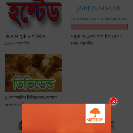
বিক্রেতা শূণ্য ৪ প্রতিষ্ঠান
যমুনা ব্যাংকের লভ্যাংশ ঘোষণা
১০০৯৯ বার পঠিত
৮৪৪৮ বার পঠিত
২ কোম্পানির ডিভিডেন্ড ঘোষণা
×
৭১৬৭ বার পঠিত